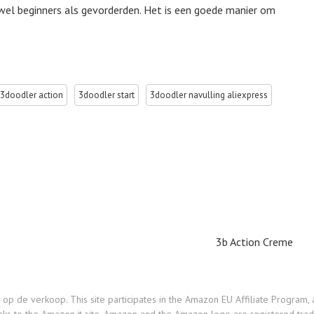
wel beginners als gevorderden. Het is een goede manier om
3doodler action
3doodler start
3doodler navulling aliexpress
3b Action Creme
e verkoop. This site participates in the Amazon EU Affiliate Program, an 