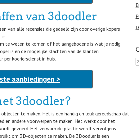
E
affen van 3doodler
P
D
en van alle recensies die gedeeld zijn door overige kopers
 is.
 om te weten te komen of het aangebodene is wat je nodig
O
per is en de mogelijke klachten van de klanten.
 per koeriersdienst in huis.
Z
o
e
ste aanbiedingen >
k
e
n
et 3doodler?
n
a
a
-objecten te maken. Het is een handig en leuk gereedschap dat
r
ed en andere voorwerpen te maken. Het werkt door het
:
wordt gevoerd. Het verwarmde plastic wordt vervolgens
bruikt om 3D-objecten te maken. De 3Doodler is een