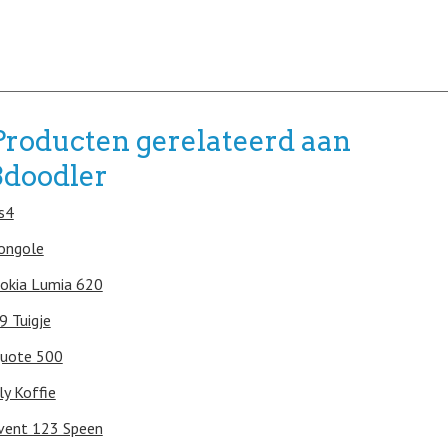
Producten gerelateerd aan
3doodler
s4
ongole
okia Lumia 620
9 Tuigje
uote 500
lly Koffie
vent 123 Speen