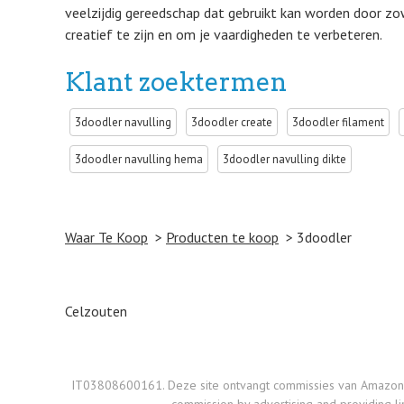
veelzijdig gereedschap dat gebruikt kan worden door zo
creatief te zijn en om je vaardigheden te verbeteren.
Klant zoektermen
3doodler navulling
3doodler create
3doodler filament
3doodler navulling hema
3doodler navulling dikte
Waar Te Koop
Producten te koop
3doodler
Post navigation
Celzouten
IT03808600161. Deze site ontvangt commissies van Amazon op d