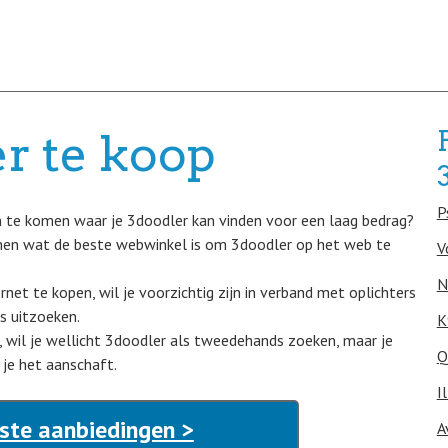
r te koop
P
n te komen waar je 3doodler kan vinden voor een laag bedrag?
men wat de beste webwinkel is om 3doodler op het web te
V
N
ernet te kopen, wil je voorzichtig zijn in verband met oplichters
s uitzoeken.
K
, wil je wellicht 3doodler als tweedehands zoeken, maar je
Q
 je het aanschaft.
I
ste aanbiedingen >
A