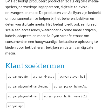
BV. Het bedrijf produceert producten zoals digitale media-
spelers, netwerkopslagapparaten, digitale televisie-
ontvangers en meer. De producten van Ac Ryan zijn bedoeld
om consumenten te helpen bij het beheren, bekijken en
delen van digitale media. Het bedrijf biedt ook een breed
scala aan accessoires, waaronder externe harde schijven,
kabels, adapters en meer. Ac Ryan streeft ernaar om
consumenten een hoogwaardige, betaalbare oplossing te
bieden voor het beheren, bekijken en delen van digitale
media.
Klant zoektermen
ac ryan update
a.c.ryan 4k ultra
ac ryan playon hd2
ac ryan playon hd handleiding
ac ryan playon hd netflix
ac ryan playon hd mini
ac ryan playon hd firmware 2018
ac ryan app