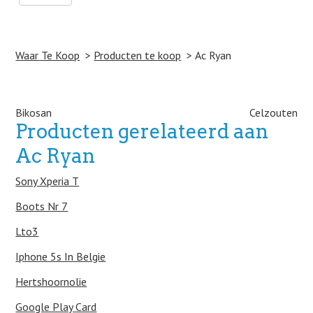
Waar Te Koop
Producten te koop
Ac Ryan
Post navigation
Bikosan
Celzouten
Producten gerelateerd aan
Ac Ryan
Sony Xperia T
Boots Nr 7
Lto3
Iphone 5s In Belgie
Hertshoornolie
Google Play Card