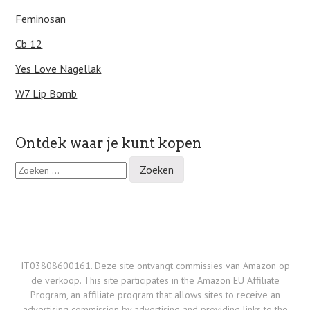
Feminosan
Cb 12
Yes Love Nagellak
W7 Lip Bomb
Ontdek waar je kunt kopen
Z
o
e
k
e
n
n
a
IT03808600161. Deze site ontvangt commissies van Amazon op
a
de verkoop. This site participates in the Amazon EU Affiliate
r
Program, an affiliate program that allows sites to receive an
:
advertising commission by advertising and providing links to the