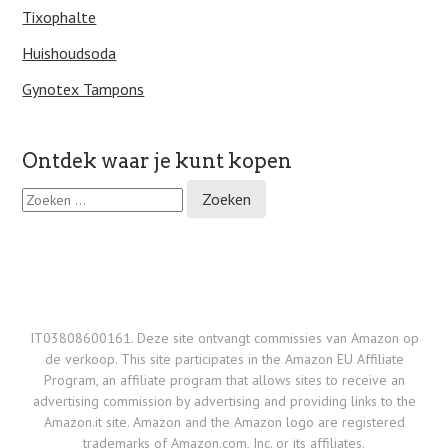
Tixophalte
Huishoudsoda
Gynotex Tampons
Ontdek waar je kunt kopen
Z
o
e
k
e
n
n
a
IT03808600161. Deze site ontvangt commissies van Amazon op
a
de verkoop. This site participates in the Amazon EU Affiliate
r
Program, an affiliate program that allows sites to receive an
:
advertising commission by advertising and providing links to the
Amazon.it site. Amazon and the Amazon logo are registered
trademarks of Amazon.com, Inc. or its affiliates.