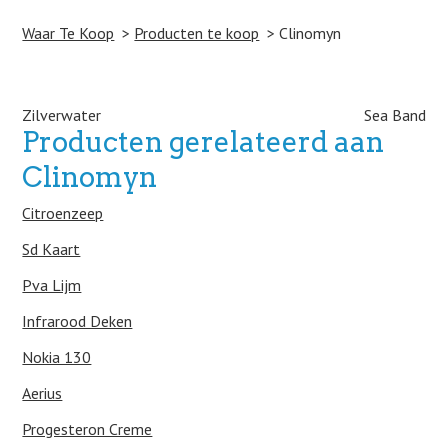
Waar Te Koop
Producten te koop
Clinomyn
Post navigation
Zilverwater
Sea Band
Producten gerelateerd aan
Clinomyn
Citroenzeep
Sd Kaart
Pva Lijm
Infrarood Deken
Nokia 130
Aerius
Progesteron Creme