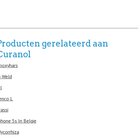
Producten gerelateerd aan
Curanol
poxyhars
b Weld
il
enco L
rassi
phone 5s In Belgie
ycorrhiza