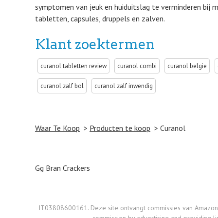
symptomen van jeuk en huiduitslag te verminderen bij me
tabletten, capsules, druppels en zalven.
Klant zoektermen
curanol tabletten review
curanol combi
curanol belgie
curanol zalf bol
curanol zalf inwendig
Waar Te Koop
Producten te koop
Curanol
Post navigation
Gg Bran Crackers
IT03808600161. Deze site ontvangt commissies van Amazon op d