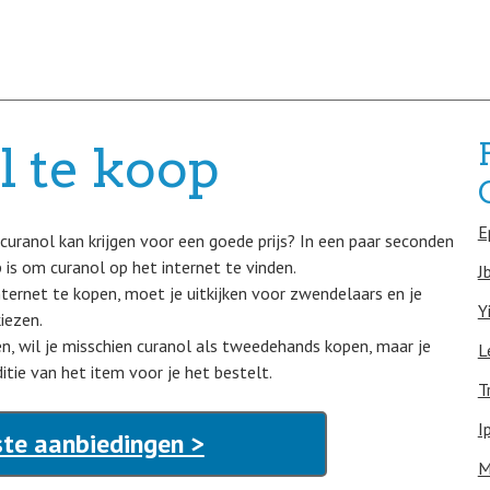
l te koop
E
 curanol kan krijgen voor een goede prijs? In een paar seconden
is om curanol op het internet te vinden.
J
nternet te kopen, moet je uitkijken voor zwendelaars en je
Y
iezen.
en, wil je misschien curanol als tweedehands kopen, maar je
L
itie van het item voor je het bestelt.
T
I
ste aanbiedingen >
M