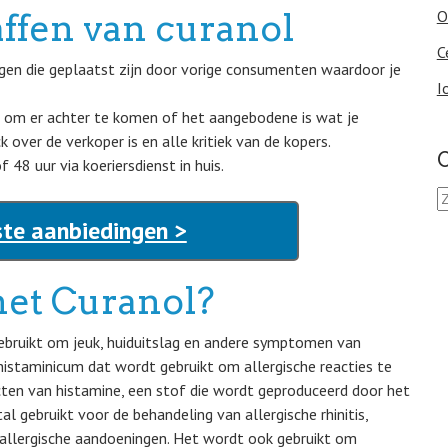
affen van curanol
O
C
ngen die geplaatst zijn door vorige consumenten waardoor je
I
s om er achter te komen of het aangebodene is wat je
over de verkoper is en alle kritiek van de kopers.
O
 48 uur via koeriersdienst in huis.
Z
o
ste aanbiedingen >
e
k
e
et Curanol?
n
n
a
ebruikt om jeuk, huiduitslag en andere symptomen van
a
histaminicum dat wordt gebruikt om allergische reacties te
r
ten van histamine, een stof die wordt geproduceerd door het
:
l gebruikt voor de behandeling van allergische rhinitis,
e allergische aandoeningen. Het wordt ook gebruikt om