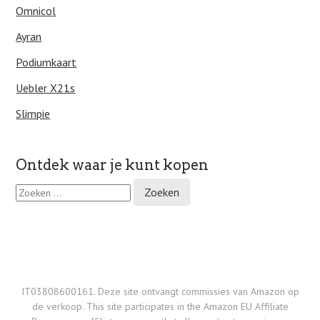
Omnicol
Ayran
Podiumkaart
Uebler X21s
Slimpie
Ontdek waar je kunt kopen
Z
o
e
k
e
n
n
a
IT03808600161. Deze site ontvangt commissies van Amazon op
a
de verkoop. This site participates in the Amazon EU Affiliate