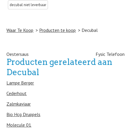
decubal niet leverbaar
Waar Te Koop
Producten te koop
Decubal
Post navigation
Oestersaus
Fysic Telefoon
Producten gerelateerd aan
Decubal
Lampe Berger
Cederhout
Zalmkaviaar
Bio Hcg Druppels
Molecule 01