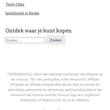
Tyrell Chips
Speltbrood In Belgie
Ontdek waar je kunt kopen
Z
o
e
k
e
n
n
a
IT03808600161. Deze site ontvangt commissies van Amazon op
a
de verkoop. This site participates in the Amazon EU Affiliate
r
Program, an affiliate program that allows sites to receive an
:
advertising commission by advertising and providing links to the
Amazon.it site. Amazon and the Amazon logo are registered
trademarks of Amazon.com, Inc. or its affiliates.