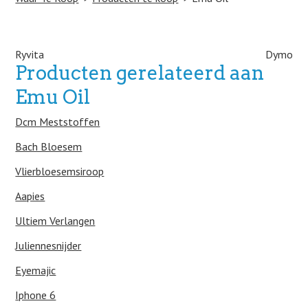
Post navigation
Ryvita
Dymo
Producten gerelateerd aan
Emu Oil
Dcm Meststoffen
Bach Bloesem
Vlierbloesemsiroop
Aapies
Ultiem Verlangen
Juliennesnijder
Eyemajic
Iphone 6