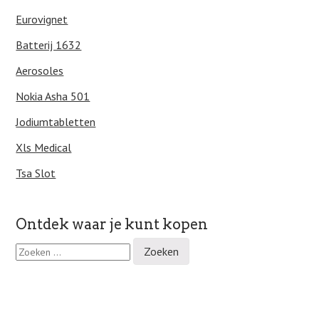
Eurovignet
Batterij 1632
Aerosoles
Nokia Asha 501
Jodiumtabletten
Xls Medical
Tsa Slot
Ontdek waar je kunt kopen
Z
o
e
k
e