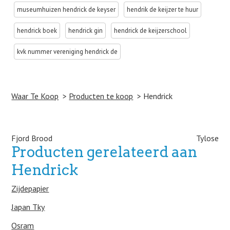
museumhuizen hendrick de keyser
hendrik de keijzer te huur
hendrick boek
hendrick gin
hendrick de keijzerschool
kvk nummer vereniging hendrick de
Waar Te Koop
Producten te koop
Hendrick
Post navigation
Fjord Brood
Tylose
Producten gerelateerd aan
Hendrick
Zijdepapier
Japan Tky
Osram