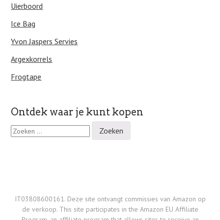
Uierboord
Ice Bag
Yvon Jaspers Servies
Argexkorrels
Frogtape
Ontdek waar je kunt kopen
Z
o
e
k
e
n
n
a
IT03808600161. Deze site ontvangt commissies van Amazon op
a
de verkoop. This site participates in the Amazon EU Affiliate
r
Program, an affiliate program that allows sites to receive an