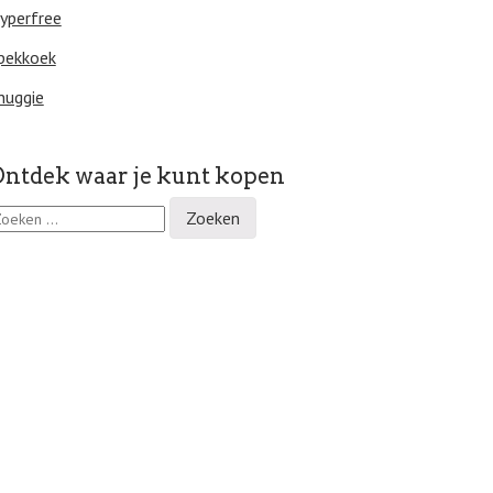
yperfree
pekkoek
nuggie
ntdek waar je kunt kopen