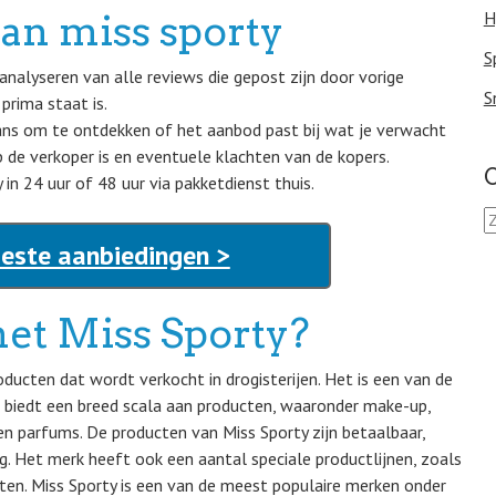
van miss sporty
H
S
analyseren van alle reviews die gepost zijn door vorige
S
rima staat is.
ns om te ontdekken of het aanbod past bij wat je verwacht
p de verkoper is en eventuele klachten van de kopers.
O
in 24 uur of 48 uur via pakketdienst thuis.
Z
o
Beste aanbiedingen >
e
k
e
et Miss Sporty?
n
n
a
ducten dat wordt verkocht in drogisterijen. Het is een van de
a
biedt een breed scala aan producten, waaronder make-up,
r
en parfums. De producten van Miss Sporty zijn betaalbaar,
:
ng. Het merk heeft ook een aantal speciale productlijnen, zoals
cten. Miss Sporty is een van de meest populaire merken onder