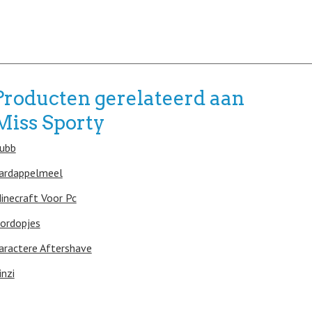
Producten gerelateerd aan
Miss Sporty
ubb
ardappelmeel
inecraft Voor Pc
ordopjes
aractere Aftershave
inzi