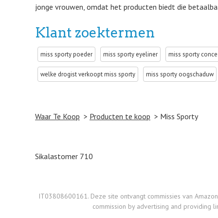
jonge vrouwen, omdat het producten biedt die betaalbaar 
Klant zoektermen
miss sporty poeder
miss sporty eyeliner
miss sporty conce
welke drogist verkoopt miss sporty
miss sporty oogschaduw
Waar Te Koop
Producten te koop
Miss Sporty
Post navigation
Sikalastomer 710
IT03808600161. Deze site ontvangt commissies van Amazon op d
commission by advertising and providing li