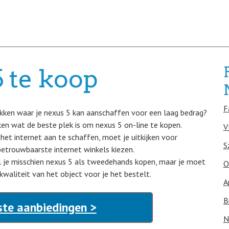
 te koop
F
kken waar je nexus 5 kan aanschaffen voor een laag bedrag?
ken wat de beste plek is om nexus 5 on-line te kopen.
V
 het internet aan te schaffen, moet je uitkijken voor
S
etrouwbaarste internet winkels kiezen.
il je misschien nexus 5 als tweedehands kopen, maar je moet
O
waliteit van het object voor je het bestelt.
A
B
ste aanbiedingen >
N