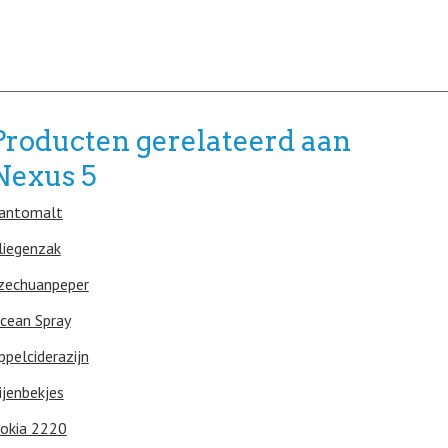
Producten gerelateerd aan
Nexus 5
antomalt
liegenzak
zechuanpeper
cean Spray
ppelciderazijn
ijenbekjes
okia 2220