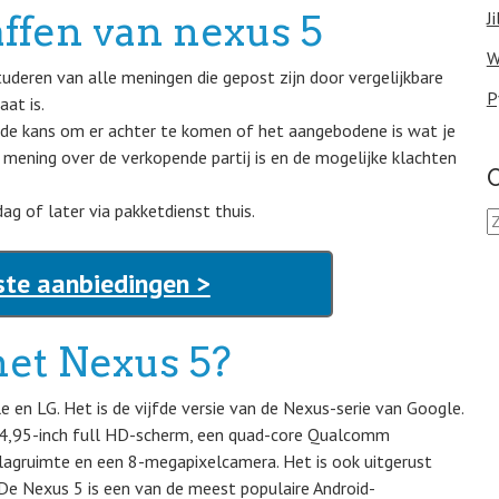
affen van nexus 5
J
W
uderen van alle meningen die gepost zijn door vergelijkbare
P
aat is.
e de kans om er achter te komen of het aangebodene is wat je
 mening over de verkopende partij is en de mogelijke klachten
O
ag of later via pakketdienst thuis.
Z
o
e
ste aanbiedingen >
k
e
n
et Nexus 5?
n
a
a
 en LG. Het is de vijfde versie van de Nexus-serie van Google.
r
n 4,95-inch full HD-scherm, een quad-core Qualcomm
:
agruimte en een 8-megapixelcamera. Het is ook uitgerust
 De Nexus 5 is een van de meest populaire Android-