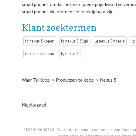
smartphones omdat het een goede prijs-kwaliteitverhou
smartphones die momenteel verkrijgbaar zijn.
Klant zoektermen
lg nexus 5 kopen
lg nexus 5 32gb
lg nexus 5 hoesje
lg
nexus 5 shimano
lg nexus 6
Waar Te Koop
Producten te koop
Nexus 5
Post navigation
Nigellazaad
IT03808600161. Deze site ontvangt commissies van Amazon op d