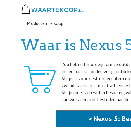
Skip
to
main
Producten te koop
content
Waar is Nexus 5
Zou het niet mooi zijn om te ontde
In een paar seconden zul je ontdek
Als je er voor kiest om een item op
zwendelaars en je moet alleen de b
Als je meer zou willen besparen, w
dan wel aandacht besteden aan de k
> Nexus 5: Be