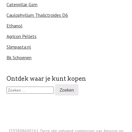
Caterpillar Gsm
Caulophyllum Thalictroides D6
Ethanol
Agricon Pellets
Slimpasta.nl
Bk Schoenen
Ontdek waar je kunt kopen
Z
o
e
k
e
n
n
a
IT03808600161. Deze site ontvangt commissies van Amazon op