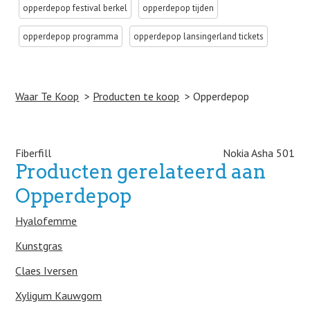
opperdepop festival berkel
opperdepop tijden
opperdepop programma
opperdepop lansingerland tickets
Waar Te Koop
Producten te koop
Opperdepop
Post navigation
Fiberfill
Nokia Asha 501
Producten gerelateerd aan
Opperdepop
Hyalofemme
Kunstgras
Claes Iversen
Xyligum Kauwgom