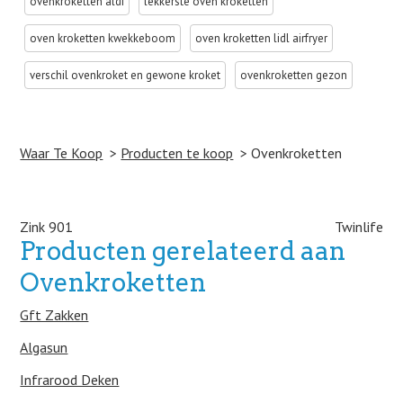
ovenkroketten aldi
lekkerste oven kroketten
oven kroketten kwekkeboom
oven kroketten lidl airfryer
verschil ovenkroket en gewone kroket
ovenkroketten gezon
Waar Te Koop
Producten te koop
Ovenkroketten
Post navigation
Zink 901
Twinlife
Producten gerelateerd aan
Ovenkroketten
Gft Zakken
Algasun
Infrarood Deken