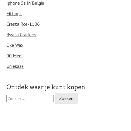
Iphone 5s In Belgie
Fitflops
Cresta Rce-1106
Ryvita Crackers
Oke Wax
00 Meel
Uniekaas
Ontdek waar je kunt kopen
Z
o
e
k
e
n