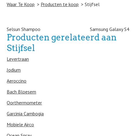
Waar Te Koop
Producten te koop
Stijfsel
Post navigation
Selsun Shampoo
Samsung Galaxy S4
Producten gerelateerd aan
Stijfsel
Levertraan
Jodium
Aeroccino
Bach Bloesem
Oorthermometer
Garcinia Cambogia
Mobiele Airco
Ocean Spray