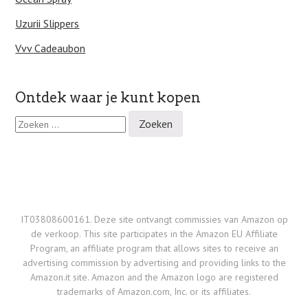
Uzurii Slippers
Vvv Cadeaubon
Ontdek waar je kunt kopen
Z
o
e
k
e
n
n
a
IT03808600161. Deze site ontvangt commissies van Amazon op
a
de verkoop. This site participates in the Amazon EU Affiliate
r
Program, an affiliate program that allows sites to receive an
:
advertising commission by advertising and providing links to the
Amazon.it site. Amazon and the Amazon logo are registered
trademarks of Amazon.com, Inc. or its affiliates.