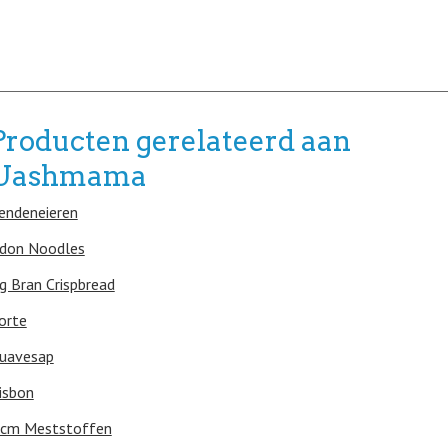
Producten gerelateerd aan
Uashmama
endeneieren
don Noodles
g Bran Crispbread
orte
uavesap
risbon
cm Meststoffen