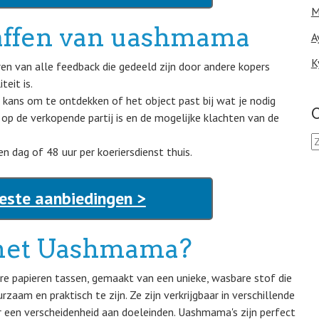
M
haffen van uashmama
A
K
n van alle feedback die gedeeld zijn door andere kopers
eit is.
e kans om te ontdekken of het object past bij wat je nodig
O
 op de verkopende partij is en de mogelijke klachten van de
Z
o
n dag of 48 uur per koeriersdienst thuis.
e
k
ste aanbiedingen >
e
n
n
met Uashmama?
a
a
r
re papieren tassen, gemaakt van een unieke, wasbare stof die
:
rzaam en praktisch te zijn. Ze zijn verkrijgbaar in verschillende
or een verscheidenheid aan doeleinden. Uashmama's zijn perfect