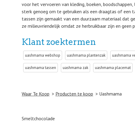
voor het vervoeren van kleding, boeken, boodschappen, l
sterk genoeg om te gebruiken als een draagtas of een t
tassen zijn gemaakt van een duurzaam materiaal dat gem
ze milieuvriendelijk omdat ze herbruikbaar zijn en geen 
Klant zoektermen
uashmama webshop
uashmama plantenzak
uashmama ve
uashmama tassen
uashmama zak
uashmama placemat
Waar Te Koop
Producten te koop
Uashmama
Post navigation
Smeltchocolade