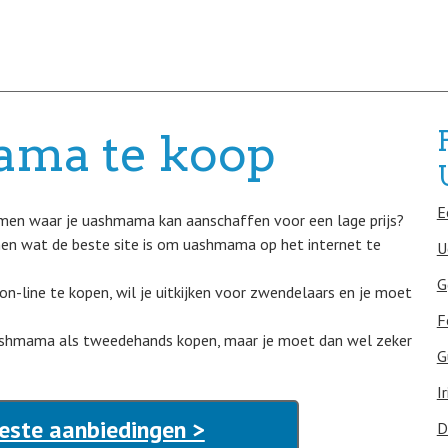
ama te koop
E
komen waar je uashmama kan aanschaffen voor een lage prijs?
omen wat de beste site is om uashmama op het internet te
U
G
 on-line te kopen, wil je uitkijken voor zwendelaars en je moet
F
 uashmama als tweedehands kopen, maar je moet dan wel zeker
G
I
ste aanbiedingen >
D