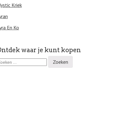
ystic Kriek
yran
yra En Ko
ntdek waar je kunt kopen