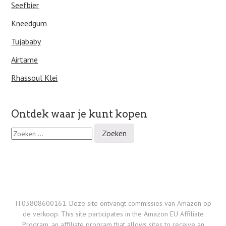
Seefbier
Kneedgum
Tujababy
Airtame
Rhassoul Klei
Ontdek waar je kunt kopen
Z
o
e
k
e
n
n
a
IT03808600161. Deze site ontvangt commissies van Amazon op
a
de verkoop. This site participates in the Amazon EU Affiliate
r
Program, an affiliate program that allows sites to receive an