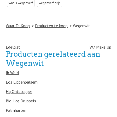
wat is wegenverf
wegenverf grijs
Waar Te Koop
Producten te koop
Wegenwit
Post navigation
Edelgist
W7 Make Up
Producten gerelateerd aan
Wegenwit
Jb Weld
Eos Lippenbalsem
Hg Ontstopper
Bio Hcg Druppels
Palmharten