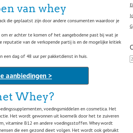
pen van whey
E
I
back die geplaatst zijn door andere consumenten waardoor je
G
s om er achter te komen of het aangebodene past bij wat je
e reputatie van de verkopende partij is en de mogelijke kritiek
O
n een dag of 48 uur per pakketdienst in huis.
Z
o
e
e aanbiedingen >
k
e
n
met Whey?
n
a
a
voedingssupplementen, voedingsmiddelen en cosmetica. Het
r
uctie. Het wordt gewonnen uit koemelk door het te zuiveren
:
cium, vitamine B12 en andere voedingsstoffen. Whey wordt
mensen die een gezond dieet volgen. Het wordt ook gebruikt