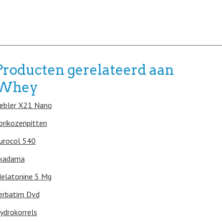
Producten gerelateerd aan
Whey
ebler X21 Nano
brikozenpitten
urocol 540
kadama
elatonine 5 Mg
erbatim Dvd
ydrokorrels