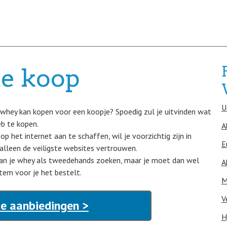
e koop
U
e whey kan kopen voor een koopje? Spoedig zul je uitvinden wat
b te kopen.
A
op het internet aan te schaffen, wil je voorzichtig zijn in
E
alleen de veiligste websites vertrouwen.
 kan je whey als tweedehands zoeken, maar je moet dan wel
A
item voor je het bestelt.
M
V
e aanbiedingen >
H